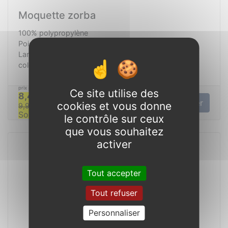
Moquette zorba
100% polypropylène
Poids du velours : 300g/m²
Largeur 4m
coloris Anthracite
Ce site utilise des
8,42 €
m²
TTC
Consulter
cookies et vous donne
9,90 €
TTC
Soit 33.66 €/ml
le contrôle sur ceux
que vous souhaitez
activer
Tout accepter
Tout refuser
Personnaliser