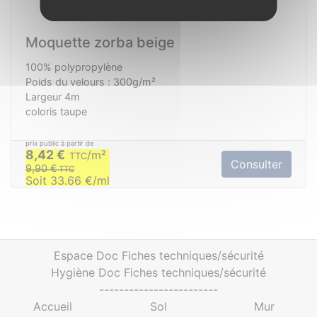
Moquette zorba beige
100% polypropylène
Poids du velours : 300g/m²
Largeur 4m
coloris taupe
8,42 €
m²
TTC
Consulter
9,90 €
TTC
Soit 33.66 €/ml
Espace Doc Fiches techniques/sécurité
Hygiène Doc Fiches techniques/sécurité
------------------------
Accueil
Sol
Mur