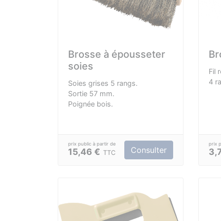
Brosse à épousseter
Br
soies
Fil
4 r
Soies grises 5 rangs.
Sortie 57 mm.
Poignée bois.
Consulter
15,46 €
3,
TTC