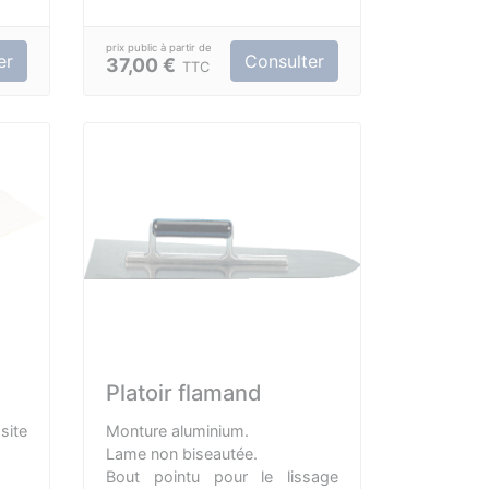
e de
système de blocage à came.
née
er
Consulter
37,00 €
TTC
ame,
avec
Platoir flamand
te
Monture aluminium.
Lame non biseautée.
Bout pointu pour le lissage