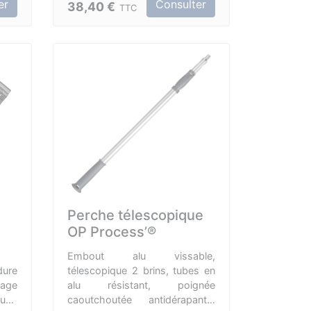
er
Consulter
38,40 €
TTC
Pour la finition et le ratissage
des bandes et plaques de
plâtre.
Pour l'application et la finition
des enduits de décoration.
Ergonomique, légère et
inoxydable.
Perche télescopique
OP Process’®
Embout alu vissable,
dure
télescopique 2 brins, tubes en
rage
alu résistant, poignée
ium,
caoutchoutée antidérapante,