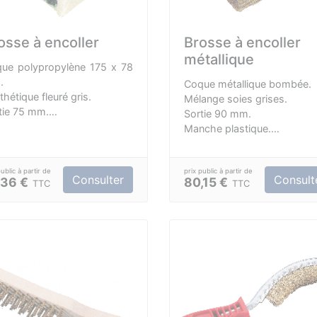
osse à encoller
Brosse à encoller
métallique
ue polypropylène 175 x 78
.
Coque métallique bombée.
thétique fleuré gris.
Mélange soies grises.
tie 75 mm.
Sortie 90 mm.
ourage blanc.
Manche plastique.
che plastique.
Epaisse.
versel.
Consulter
Consult
,36 €
80,15 €
TTC
TTC