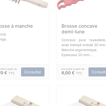
osse à manche
Brosse concave
demi-lune
 rond.
angs.
Concave pour tuyauterie,
acier trempé ondulé 30 mm
Manche ergonomique.
Epaisseur 20 mm.
Longueur 290 mm.
Consulter
Consult
70 €
6,00 €
TTC
TTC