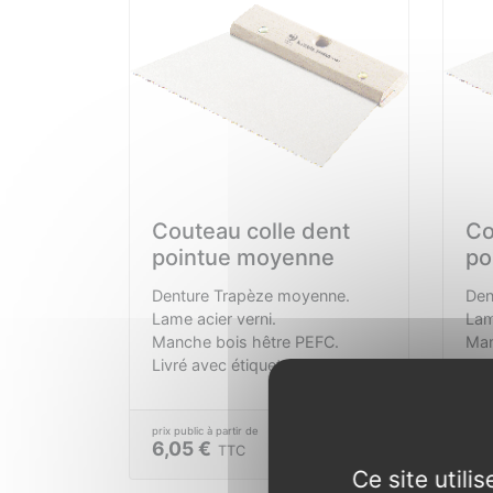
Couteau colle dent
Co
pointue moyenne
po
Denture Trapèze moyenne.
Den
Lame acier verni.
Lam
Manche bois hêtre PEFC.
Man
Livré avec étiquette conseil.
Liv
Conso env. 250 / 300 gr /m².
Con
Consulter
6,05 €
6,
TTC
Ce site util