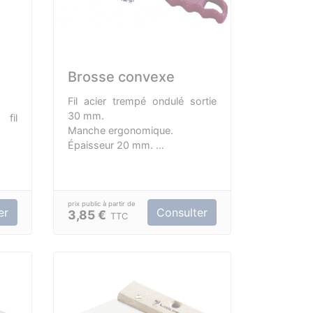
Brosse convexe
Fil acier trempé ondulé sortie
30 mm.
 fil
Manche ergonomique.
.
Épaisseur 20 mm.
Longueur 260 mm.
er
Consulter
3,85 €
TTC