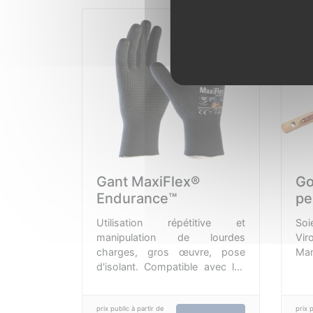
Gant MaxiFlex®
Go
Endurance™
pe
Utilisation répétitive et
Soi
manipulation de lourdes
Vir
charges, gros œuvre, pose
Man
d'isolant. Compatible avec les
écrans tactiles. Haute
résistance mécanique et à
l'abrasion. Excellent grip grâce