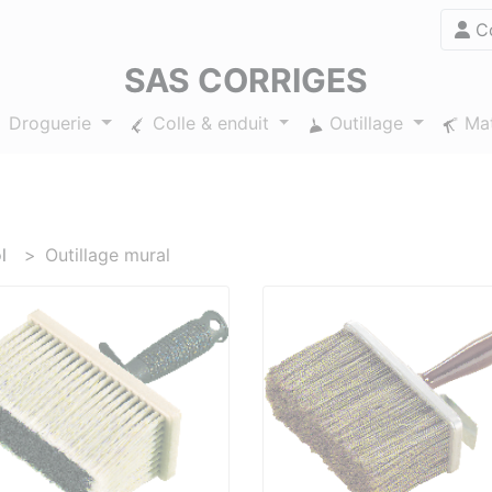
Co
SAS CORRIGES
Droguerie
Colle & enduit
Outillage
Mat
l
Outillage mural