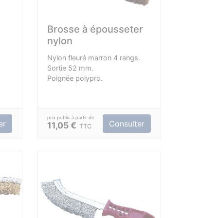
Brosse à épousseter
nylon
Nylon fleuré marron 4 rangs.
Sortie 52 mm.
Poignée polypro.
er
Consulter
11,05 €
TTC