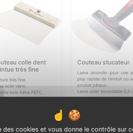
uteau colle dent
Couteau stucateur
intue très fine
Lame arrondie pour une p
plus rapide de l'enduit ou a
ture très fine.
produit pâteux.
e acier verni.
Lame acier inoxydable 0,5
che bois hêtre PEFC.
surmoulée, souple, flex
ré avec étiquette conseil.
et courbée.
so env. 350 / 400 gr /m².
Arrête lisse, découpage pr
et sans bavure.
Consulter
Consult
05 €
19,15 €
TTC
TTC
Manche ergonomique 
ise des cookies et vous donne le contrôle sur 
matière, étanche