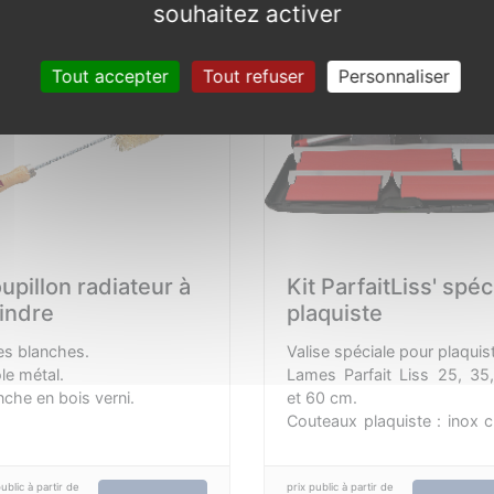
indémanchable.
souhaitez activer
Embout aluminium traversan
Nettoyage facilité par l’abs
Tout accepter
Tout refuser
Personnaliser
de rivet.
upillon radiateur à
Kit ParfaitLiss' spéc
indre
plaquiste
es blanches.
Valise spéciale pour plaquis
ole métal.
Lames Parfait Liss 25, 35
che en bois verni.
et 60 cm.
Couteaux plaquiste : inox 
10 et 15 cm (embout vissag
Perche ParfaitLiss' : 2 x 0,5
Plus de confort, plus