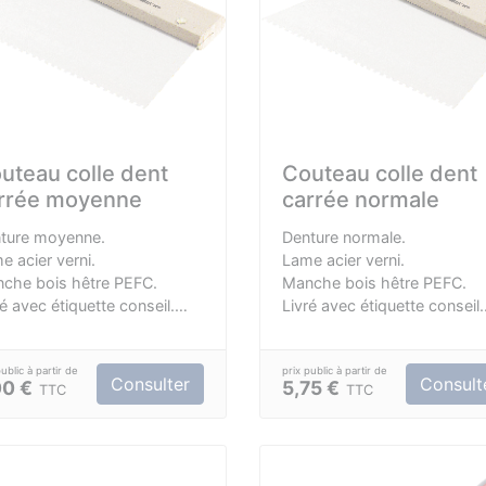
uteau colle dent
Couteau colle dent
rrée moyenne
carrée normale
ture moyenne.
Denture normale.
e acier verni.
Lame acier verni.
che bois hêtre PEFC.
Manche bois hêtre PEFC.
ré avec étiquette conseil.
Livré avec étiquette conseil.
so env. 250 / 300 gr /m².
Conso env. 450 / 550 gr /m
Consulter
Consult
00 €
5,75 €
TTC
TTC