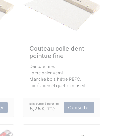
Couteau colle dent
pointue fine
Denture fine.
Lame acier verni.
Manche bois hêtre PEFC.
Livré avec étiquette conseil.
².
Conso env. 550 / 600 gr /m².
er
Consulter
5,75 €
TTC