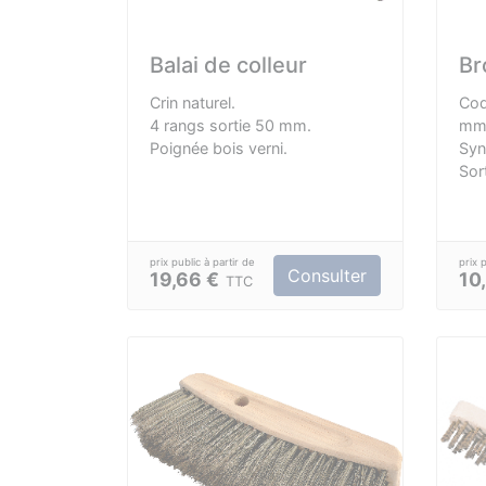
Balai de colleur
Br
Crin naturel.
Coq
4 rangs sortie 50 mm.
mm
Poignée bois verni.
Syn
Sor
Ent
Man
Uni
Consulter
19,66 €
10
TTC