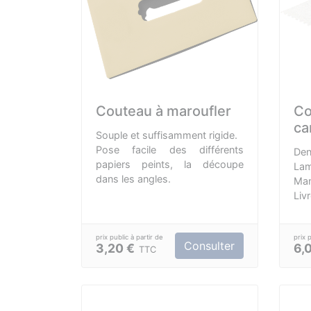
Couteau à maroufler
Co
ca
Souple et suffisamment rigide.
Pose facile des différents
Den
papiers peints, la découpe
Lam
dans les angles.
Man
Liv
Con
Consulter
3,20 €
6,
TTC