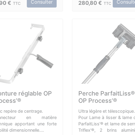
Consulter
Consult
,90 €
280,80 €
TTC
TTC
productivité.
nture réglable OP
Perche ParfaitLiss®
ocess’®
OP Process’®
c repère de centrage.
Ultra légère et télescopique.
nnecteur en matière
Pour Lame à lisser & lame 
hnique apportant une forte
ParfaitLiss'® et lame de ser
bilité dimensionnelle.
Triflex'®, 2 brins alumin