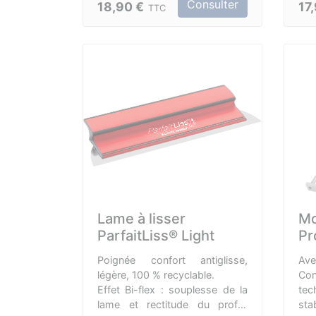
Consulter
18,90 €
17
TTC
aux picots nitrile sur la paume &
renforcement au bout des
doigts. Support en Nylon,
élasthanne - enduction micro
mousse caoutchouc nitrile sur
la totalité. Épaisseur de la
paume 1,1 mm.
Lame à lisser
Mo
ParfaitLiss® Light
Pr
Poignée confort antiglisse,
Ave
légère, 100 % recyclable.
Co
Effet Bi-flex : souplesse de la
tec
lame et rectitude du profilé
sta