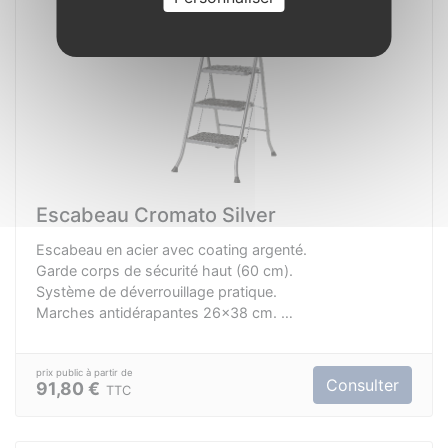
Escabeau Cromato Silver
Escabeau en acier avec coating argenté.
Garde corps de sécurité haut (60 cm).
Système de déverrouillage pratique.
Marches antidérapantes 26x38 cm.
Plus sûr avec pieds larges en caoutchouc.
Ultre robuste et stable.
Consulter
91,80 €
TTC