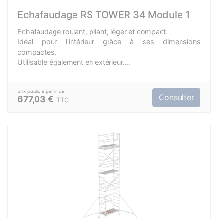
Echafaudage RS TOWER 34 Module 1
Echafaudage roulant, pliant, léger et compact.
Idéal pour l'intérieur grâce à ses dimensions
compactes.
Utilisable également en extérieur.
Usage particulier et profesionnel.
Peut passer par une ouverture de porte.
Système est modulable.
Consulter
677,03 €
TTC
Facile à monter et transporter.
Roues réglables (125mm) de 15 cm.
Longueur de plateforme : 1,65 m.