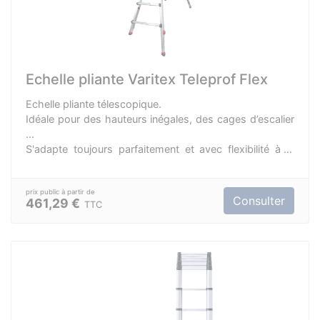
Echelle pliante Varitex Teleprof Flex
Echelle pliante télescopique.
Idéale pour des hauteurs inégales, des cages d’escalier
…
S'adapte toujours parfaitement et avec flexibilité à la
situation sur place.
Les pieds réglables séparément avec une plage réglage
maxi de 25 cm.
Consulter
461,29 €
TTC
4 pieds réglables.