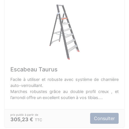
Escabeau Taurus
Facile à utiliser et robuste avec système de charnière
auto-verrouillant.
Marches robustes grâce au double profil creux , et
l’arrondi offre un excellent soutien à vos tibias.
Deux plates-formes et donc deux espaces de travail.
Pour une utilisation professionnelle intensive.
4 hauteurs de plateforme : 0.95 m, 1.20 m, 1.40 m et
Consulter
305,23 €
TTC
1.65 m.