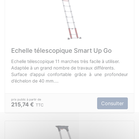
Echelle télescopique Smart Up Go
Echelle télescopique 11 marches très facile à utiliser.
Adaptée à un grand nombre de travaux différents.
Surface d’appui confortable grâce à une profondeur
d’échelon de 40 mm.
Commande unique : l'échelle se déverrouille et se
développe automatiquement lorsque vous appuyez sur
le bouton.
Consulter
215,74 €
TTC
La base évasée et les pieds antidérapants vous
assurent une position sûre et stable.
Plus de sécurité pour les doigts.