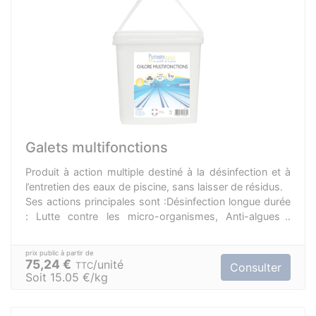
Galets multifonctions
Produit à action multiple destiné à la désinfection et à
l’entretien des eaux de piscine, sans laisser de résidus.
Ses actions principales sont :Désinfection longue durée
: Lutte contre les micro-organismes, Anti-algues :
détruit les algues et empêche leur développement,
Clarifiant : Améliore la filtration et clarifie l’eau,
Stabilisation : Evite la destruction du désinfectant par le
75,24 €
unité
TTC
Consulter
soleil.
Soit 15.05 €/kg
Le chlore multifonction rend l’eau cristalline.
Matières actives: Symclosène à 845g/kg