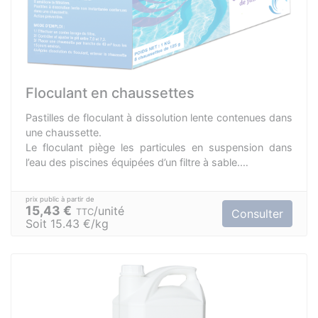
Floculant en chaussettes
Pastilles de floculant à dissolution lente contenues dans
une chaussette.
Le floculant piège les particules en suspension dans
l’eau des piscines équipées d’un filtre à sable.
Dosage facile : une chaussette dans chaque skimmer
(ou pour 40/50 m3 d’eau).
Une boite de 1 kg comprend 8 chaussettes de 125 gr.
15,43 €
unité
TTC
Consulter
Soit 15.43 €/kg