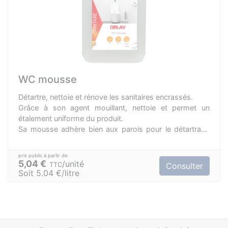
WC mousse
Détartre, nettoie et rénove les sanitaires encrassés.
Grâce à son agent mouillant, nettoie et permet un
étalement uniforme du produit.
Sa mousse adhère bien aux parois pour le détartrage
prolongé si nécessaire.
Sans danger pour les fosses septiques.
Désodorise et laisse un agréable parfum.
5,04 €
unité
TTC
Consulter
Soit 5.04 €/litre