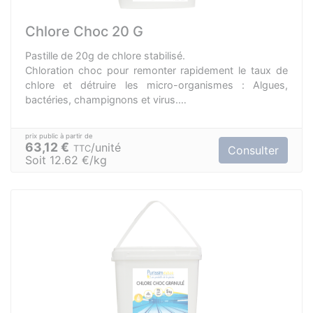
Chlore Choc 20 G
Pastille de 20g de chlore stabilisé.
Chloration choc pour remonter rapidement le taux de
chlore et détruire les micro-organismes : Algues,
bactéries, champignons et virus.
Dissolution rapide et complète.
Chlore stabilisé contre l’action destructrice des rayons
ultra-violets de la lumière du soleil.
63,12 €
unité
TTC
Consulter
Matière active: Symclosène à 548.80g/kg.
Soit 12.62 €/kg