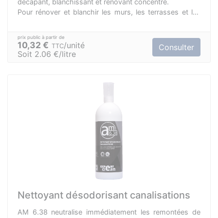
décapant, blanchissant et rénovant concentré.
Pour rénover et blanchir les murs, les terrasses et les
façades en retirant les salissures colorées les plus
incrustées.
Peut blanchir le linge.
10,32 €
unité
TTC
Consulter
Economique car concentré et très actif.
Soit 2.06 €/litre
Nettoyant désodorisant canalisations
AM 6.38 neutralise immédiatement les remontées de