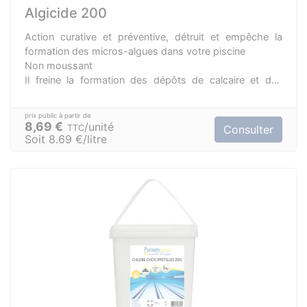
Algicide 200
Action curative et préventive, détruit et empêche la
formation des micros-algues dans votre piscine
Non moussant
Il freine la formation des dépôts de calcaire et des
taches de rouille.
Compatible avec tous types de traitements, de
revêtements et de filtration.
8,69 €
unité
TTC
Consulter
Désinfectant Algicide / Produit Biocide TP2.
Soit 8.69 €/litre