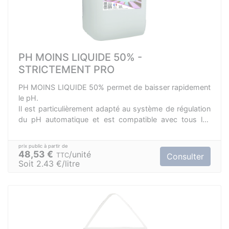
PH MOINS LIQUIDE 50% -
STRICTEMENT PRO
PH MOINS LIQUIDE 50% permet de baisser rapidement
le pH.
Il est particulièrement adapté au système de régulation
du pH automatique et est compatible avec tous les
types de traitement.
L'acquisition, la détention ou l'utilisation de ces produits
par le grand public sont soumises à restriction.
48,53 €
unité
TTC
Consulter
Soit 2.43 €/litre