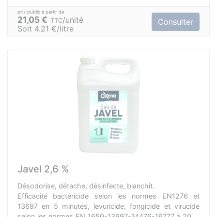
21,05 €
unité
TTC
Consulter
Soit 4.21 €/litre
Javel 2,6 %
Désodorise, détache, désinfecte, blanchit.
Efficacité bactéricide selon les normes EN1276 et
13697 en 5 minutes, levuricide, fongicide et virucide
selon les normes EN 1650-13697-14476-16777 à 20°C