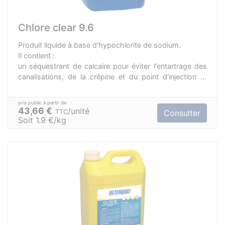
Chlore clear 9.6
Produit liquide à base d'hypochlorite de sodium.
Il contient :
un séquestrant de calcaire pour éviter l'entartrage des
canalisations, de la crépine et du point d'injection et
permet une meilleure stabilité du chlore.
un inhibiteur de corrosion pour préserver les parties
métalliques.
43,66 €
unité
TTC
Consulter
Son action permet l'élimination des bactéries, virus et
Soit 1.9 €/kg
champignons.