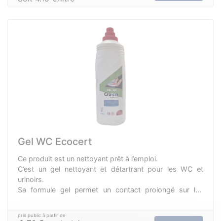
Gel WC Ecocert
Ce produit est un nettoyant prêt à l’emploi.
C’est un gel nettoyant et détartrant pour les WC et
urinoirs.
Sa formule gel permet un contact prolongé sur les
surfaces verticales améliorant ainsi son efficacité.
Entretien régulier possible, sans aucun danger pour les
fosses septiques.