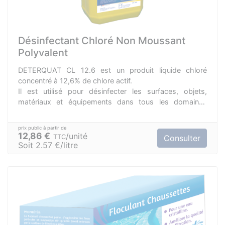
Désinfectant Chloré Non Moussant
Polyvalent
DETERQUAT CL 12.6 est un produit liquide chloré
concentré à 12,6% de chlore actif.
Il est utilisé pour désinfecter les surfaces, objets,
matériaux et équipements dans tous les domaines
professionnels (Collectivité, Industries agroalimentaires,
cuisines professionnelles, élevage, transport et
stockages des ordures et déchets).
12,86 €
unité
TTC
Consulter
Il s'utilise aussi bien en pulvérisation, essuyage,
Soit 2.57 €/litre
trempage, remplissage ou système automatique.
Efficacité virucide couverte sur Coronavirus.