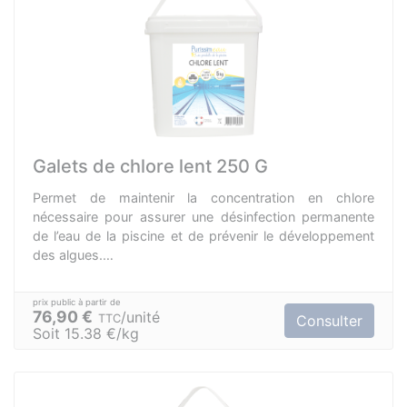
Galets de chlore lent 250 G
Permet de maintenir la concentration en chlore
nécessaire pour assurer une désinfection permanente
de l’eau de la piscine et de prévenir le développement
des algues.
Ne laisse pas de résidus.
A déposer dans le skimmer.
Concentration : 92% de TTCA
76,90 €
unité
TTC
Consulter
Soit 15.38 €/kg