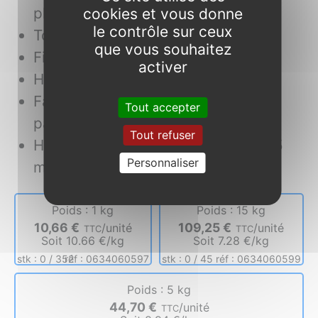
plâtre ou polystyrène.
cookies et vous donne
le contrôle sur ceux
Toutes épaisseurs en rebouchage.
que vous souhaitez
Fibré et flexible.
activer
Haute adhérence.
Faible retrait (rebouchage en 2
Tout accepter
passes).
Tout refuser
Haut pouvoir garnissant : jusqu’à 15
Personnaliser
mm par passe.
Poids : 1 kg
Poids : 15 kg
10,66 €
109,25 €
unité
unité
TTC
TTC
Soit 10.66 €/kg
Soit 7.28 €/kg
stk :
0
/
352
réf : 0634060597
stk :
0
/
45
réf : 0634060599
Poids : 5 kg
44,70 €
unité
TTC