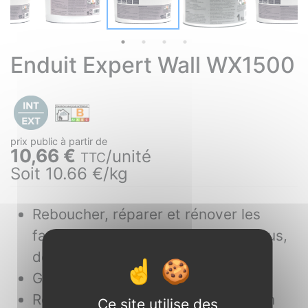
Enduit Expert Wall WX1500
10,66 €
unité
TTC
Soit 10.66 €/kg
Reboucher, réparer et rénover les
façades et supports intérieurs (trous,
défauts et fissures).
Garnir, aplanir, dégrossir et lisser.
Réparer des éléments décoratifs en
Ce site utilise des